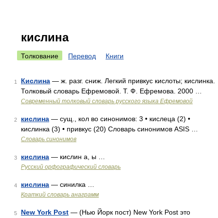
кислина
Толкование
Перевод
Книги
Кислина
— ж. разг. сниж. Легкий привкус кислоты; кислинка.
1
Толковый словарь Ефремовой. Т. Ф. Ефремова. 2000 …
Современный толковый словарь русского языка Ефремовой
кислина
— сущ., кол во синонимов: 3 • кислеца (2) •
2
кислинка (3) • привкус (20) Словарь синонимов ASIS …
Словарь синонимов
кислина
— кислин а, ы …
3
Русский орфографический словарь
кислина
— синилка …
4
Краткий словарь анаграмм
New York Post
— (Нью Йорк пост) New York Post это
5