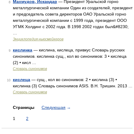
Махмудов, Искандар
— Президент Уральской горно
8
металлургической компании Один из создателей, президент
и председатель совета директоров ОАО Уральской горно
металлургической компании с 1999 года, президент ООО
УГМК Холдинг с 2002 года. В 1998 2002 годах был&#8230;
…
Энциклопедия ньюсмейкеров
кислинка
— кислина, кислеца, привкус Словарь русских
9
синонимов. кислинка сущ., кол во синонимов: 3 • кислеца
(2) • кисл …
Словарь синонимов
кислеца
— сущ., кол во синонимов: 2 • кислина (3) •
10
кислинка (3) Словарь синонимов ASIS. В.Н. Тришин. 2013 …
Словарь синонимов
Страницы
Следующая
→
1
2